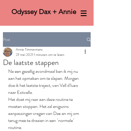
Odyssey Dax + Annie
Post
Annie Timmermans
27 mei 2021
1 minuten om te lezen
De laatste stappen
Na een gezellig avondmaal ben ik mij nu 
aan het opmaken om te slapen. Morgen 
doe ik het laatste traject, van Vall d'Iuxo 
naar Estivella. 
Het doet mij raar aan deze routine te 
moeten stoppen. Het zal enigszins 
aanpassingen vragen van Dax en mij om 
terug mee te draaien in een ´normale´ 
routine.