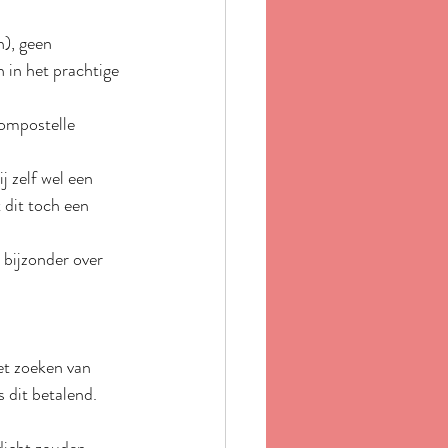
), geen 
 in het prachtige 
ompostelle 
j zelf wel een 
dit toch een 
 bijzonder over 
et zoeken van 
s dit betalend.