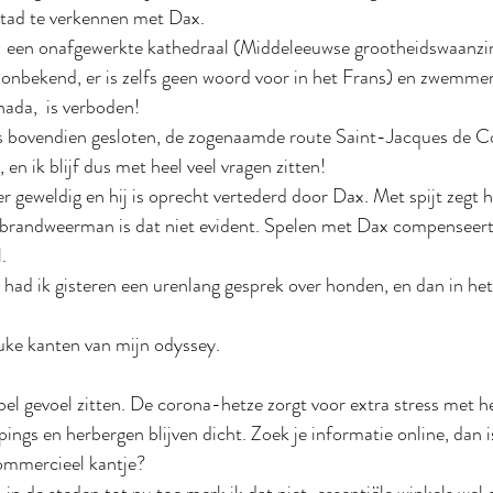
stad te verkennen met Dax.
 een onafgewerkte kathedraal (Middeleeuwse grootheidswaanzin
onbekend, er is zelfs geen woord voor in het Frans) en zwemmen
ada,  is verboden!
 is bovendien gesloten, de zogenaamde route Saint-Jacques de C
 en ik blijf dus met heel veel vragen zitten!
r geweldig en hij is oprecht vertederd door Dax. Met spijt zegt hi
 brandweerman is dat niet evident. Spelen met Dax compenseert 
.
had ik gisteren een urenlang gesprek over honden, en dan in het
euke kanten van mijn odyssey.
bbel gevoel zitten. De corona-hetze zorgt voor extra stress met h
ings en herbergen blijven dicht. Zoek je informatie online, dan i
mmercieel kantje?