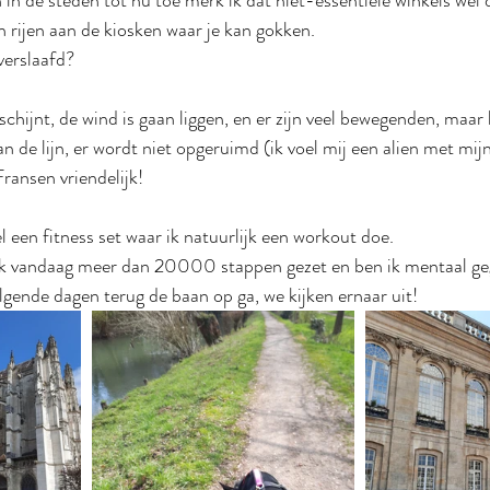
 in de steden tot nu toe merk ik dat niet-essentiële winkels wel 
n rijen aan de kiosken waar je kan gokken.
verslaafd?
schijnt, de wind is gaan liggen, en er zijn veel bewegenden, maar h
 de lijn, er wordt niet opgeruimd (ik voel mij een alien met mij
ransen vriendelijk!
l een fitness set waar ik natuurlijk een workout doe. 
k vandaag meer dan 20000 stappen gezet en ben ik mentaal ge
olgende dagen terug de baan op ga, we kijken ernaar uit!