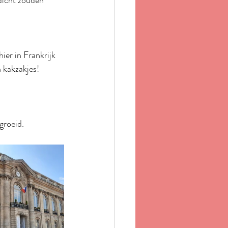
dicht zouden 
ier in Frankrijk 
n kakzakjes!
groeid.